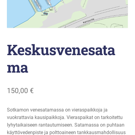
Liikunta
Arkistopalvelut
Laajenna
Keskusvenesata
Vuokatti-Ruka urheiluakatemia
alemman
tason
ma
valikko
150,00
€
Sotkamon venesatamassa on vieraspaikkoja ja
vuokrattavia kausipaikkoja. Vieraspaikat on tarkoitettu
lyhytaikaiseen rantautumiseen. Satamassa on puhtaan
käyttövedenpiste ja polttoaineen tankkausmahdollisuus