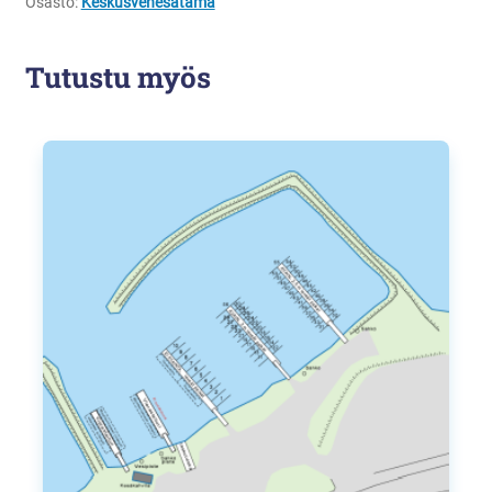
Osasto:
Keskusvenesatama
Tutustu myös
Tällä
tuotteella
on
useampi
muunnelma.
Voit
tehdä
valinnat
tuotteen
sivulla.