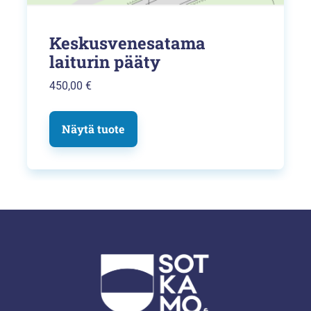
Keskusvenesatama
laiturin pääty
450,00
€
Näytä tuote