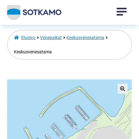
Tapahtumat
Etusivu
Venepaikat
Keskusvenesatama
Sotkamo-tuotteet
Keskusvenesatama
Vuokatti-tuotteet
Laajenna
Venepaikat
alemman
🔍
tason
valikko
Toripaikat
Kansalaisopisto