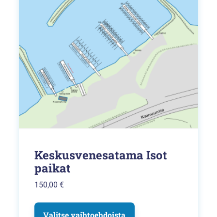
muunnelma.
Voit
tehdä
valinnat
tuotteen
sivulla.
Keskusvenesatama Isot
paikat
150,00
€
Valitse vaihtoehdoista