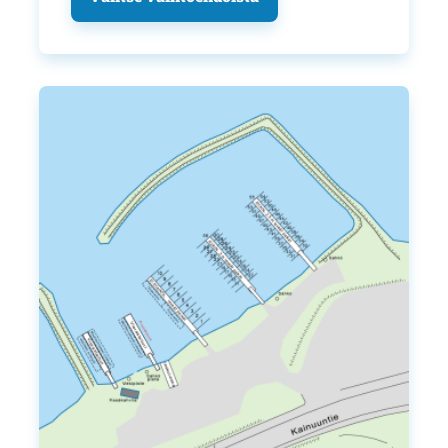
Tällä
tuotteella
on
useampi
muunnelma.
Voit
tehdä
valinnat
tuotteen
sivulla.