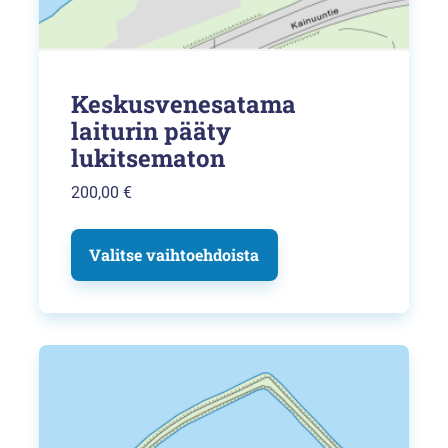
Keskusvenesatama
laiturin pääty
lukitsematon
200,00
€
Valitse vaihtoehdoista
Tällä
tuotteella
on
useampi