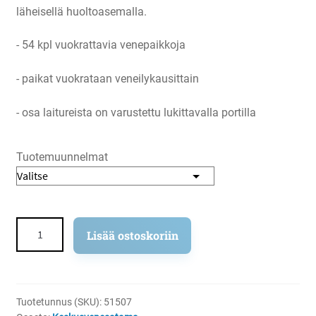
läheisellä huoltoasemalla.
- 54 kpl vuokrattavia venepaikkoja
- paikat vuokrataan veneilykausittain
- osa laitureista on varustettu lukittavalla portilla
Tuotemuunnelmat
Keskusvenesatama
Lisää ostoskoriin
määrä
Tuotetunnus (SKU):
51507