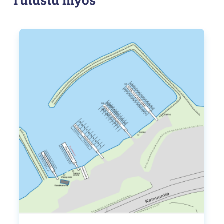
Tällä
tuotteella
on
useampi
muunnelma.
Voit
tehdä
valinnat
tuotteen
sivulla.