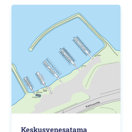
Tällä
tuotteella
on
useampi
muunnelma.
Voit
tehdä
valinnat
tuotteen
sivulla.
Keskusvenesatama