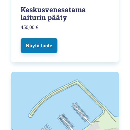
Keskusvenesatama
laiturin pääty
450,00
€
Näytä tuote
Tällä
tuotteella
on
useampi
muunnelma.
Voit
tehdä
valinnat