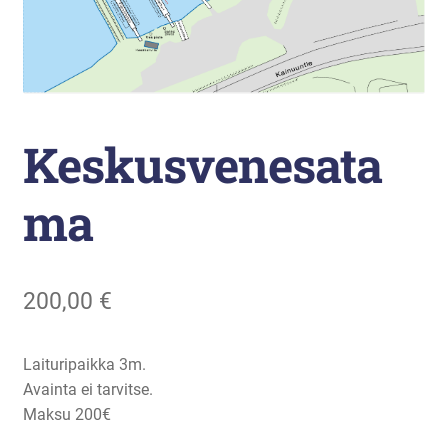
Liikunta
Arkistopalvelut
Laajenna
Keskusvenesata
Vuokatti-Ruka urheiluakatemia
alemman
tason
ma
valikko
200,00
€
Laituripaikka 3m.
Avainta ei tarvitse.
Maksu 200€