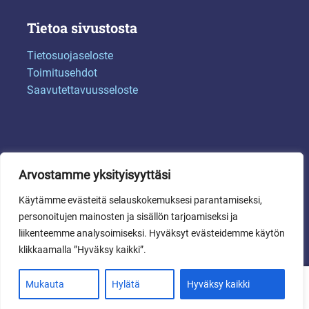
Tietoa sivustosta
Tietosuojaseloste
Toimitusehdot
Saavutettavuusseloste
Arvostamme yksityisyyttäsi
Käytämme evästeitä selauskokemuksesi parantamiseksi,
personoitujen mainosten ja sisällön tarjoamiseksi ja
© 2024 Sotkamon kunta
liikenteemme analysoimiseksi. Hyväksyt evästeidemme käytön
klikkaamalla ”Hyväksy kaikki”.
0
Mukauta
Hylätä
Hyväksy kaikki
Haku
Etsi: