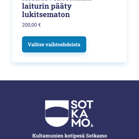
laiturin pääty
lukitsematon
200,00
€
Valitse vaihtoehdoista
Kultamunien kotipesä Sotkamo