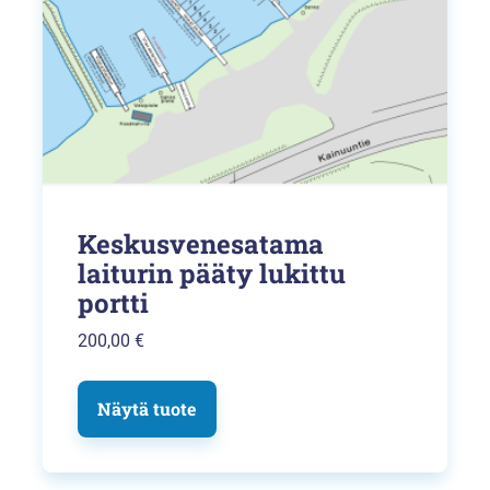
tuotteen
sivulla.
Keskusvenesatama
laiturin pääty lukittu
portti
200,00
€
Näytä tuote