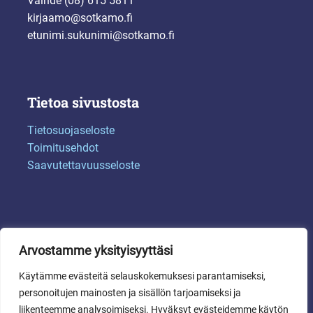
Vaihde (08) 615 5811
kirjaamo@sotkamo.fi
etunimi.sukunimi@sotkamo.fi
Tietoa sivustosta
Tietosuojaseloste
Toimitusehdot
Saavutettavuusseloste
Arvostamme yksityisyyttäsi
Käytämme evästeitä selauskokemuksesi parantamiseksi,
personoitujen mainosten ja sisällön tarjoamiseksi ja
liikenteemme analysoimiseksi. Hyväksyt evästeidemme käytön
© 2024 Sotkamon kunta