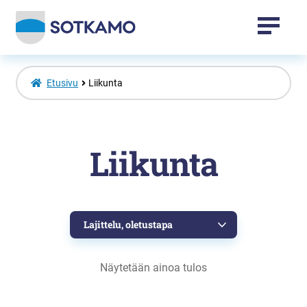
Tapahtumat
Etusivu
Liikunta
Sotkamo-tuotteet
Liikunta
Vuokatti-tuotteet
Laajenna
Venepaikat
alemman
tason
valikko
Toripaikat
Näytetään ainoa tulos
Kansalaisopisto