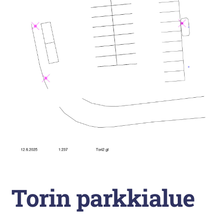
Liikunta
Arkistopalvelut
Laajenna
Vuokatti-Ruka urheiluakatemia
alemman
tason
valikko
Torin parkkialue