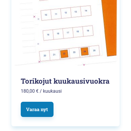
Torikojut kuukausivuokra
180,00
€
/ kuukausi
Varaa nyt