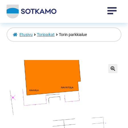
Tapahtumat
Etusivu
Toripaikat
Torin parkkialue
Sotkamo-tuotteet
Vuokatti-tuotteet
🔍
Laajenna
Venepaikat
alemman
tason
valikko
Toripaikat
Kansalaisopisto