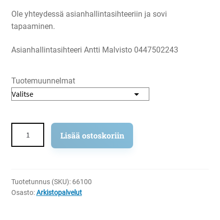
Ole yhteydessä asianhallintasihteeriin ja sovi
tapaaminen.
Asianhallintasihteeri Antti Malvisto 0447502243
Tuotemuunnelmat
Tiedonhakumaksut
Lisää ostoskoriin
määrä
Tuotetunnus (SKU):
66100
Osasto:
Arkistopalvelut