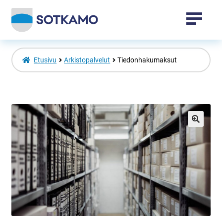
Tapahtumat
Etusivu
Arkistopalvelut
Tiedonhakumaksut
Sotkamo-tuotteet
Vuokatti-tuotteet
🔍
Laajenna
Venepaikat
alemman
tason
valikko
Toripaikat
Kansalaisopisto