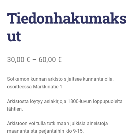
Liikunta
Tiedonhakumaks
Arkistopalvelut
ut
Laajenna
Vuokatti-Ruka urheiluakatemia
alemman
tason
Hintaluokka:
30,00
€
–
60,00
€
valikko
30,00 €
Sotkamon kunnan arkisto sijaitsee kunnantalolla,
–
osoitteessa Markkinatie 1.
60,00 €
Arkistosta löytyy asiakirjoja 1800-luvun loppupuolelta
lähtien.
Arkistoon voi tulla tutkimaan julkisia aineistoja
maanantaista perjantaihin klo 9-15.