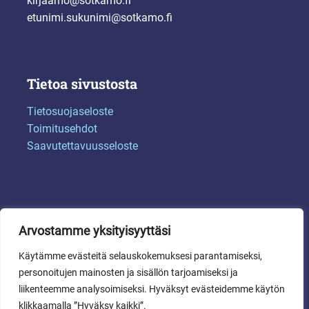
kirjaamo@sotkamo.fi
etunimi.sukunimi@sotkamo.fi
Tietoa sivustosta
Tietosuojaseloste
Toimitusehdot
Saavutettavuusseloste
Arvostamme yksityisyyttäsi
Käytämme evästeitä selauskokemuksesi parantamiseksi,
personoitujen mainosten ja sisällön tarjoamiseksi ja
© 2024 Sotkamon kunta
liikenteemme analysoimiseksi. Hyväksyt evästeidemme käytön
klikkaamalla ”Hyväksy kaikki”.