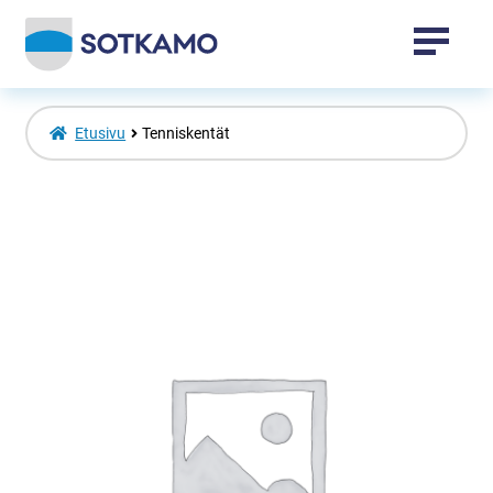
Tapahtumat
Etusivu
Tenniskentät
Sotkamo-tuotteet
Vuokatti-tuotteet
Laajenna
Venepaikat
alemman
tason
valikko
Toripaikat
Kansalaisopisto