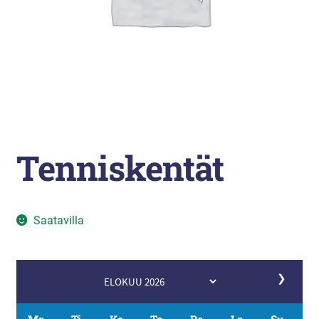
Liikunta
Arkistopalvelut
Laajenna
Vuokatti-Ruka urheiluakatemia
alemman
tason
valikko
Tenniskentät
Saatavilla
❯