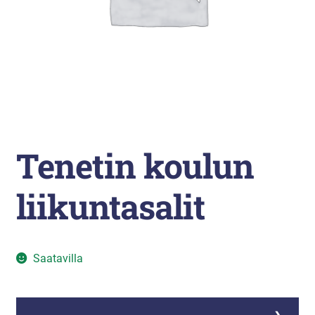
Liikunta
Arkistopalvelut
Laajenna
Vuokatti-Ruka urheiluakatemia
alemman
tason
valikko
Tenetin koulun
liikuntasalit
Saatavilla