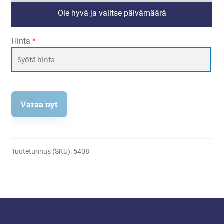
Ole hyvä ja valitse päivämäärä
Hinta
*
Varaa nyt
Tuotetunnus (SKU):
5408