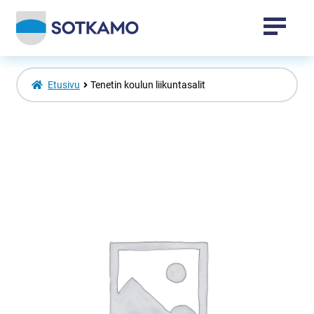
Tapahtumat
Etusivu
Tenetin koulun liikuntasalit
Sotkamo-tuotteet
Vuokatti-tuotteet
Laajenna
Venepaikat
alemman
tason
valikko
Toripaikat
Kansalaisopisto