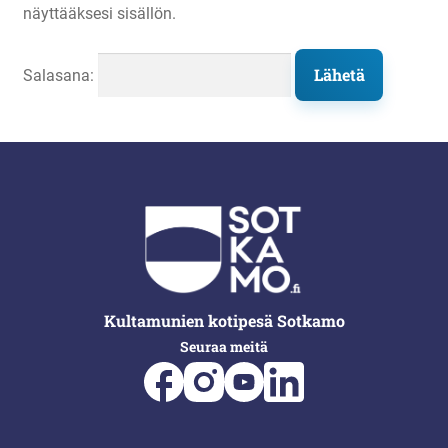
näyttääksesi sisällön.
Liikunta
Salasana:
Arkistopalvelut
Laajenna
Vuokatti-Ruka urheiluakatemia
alemman
tason
valikko
Kultamunien kotipesä Sotkamo
Seuraa meitä