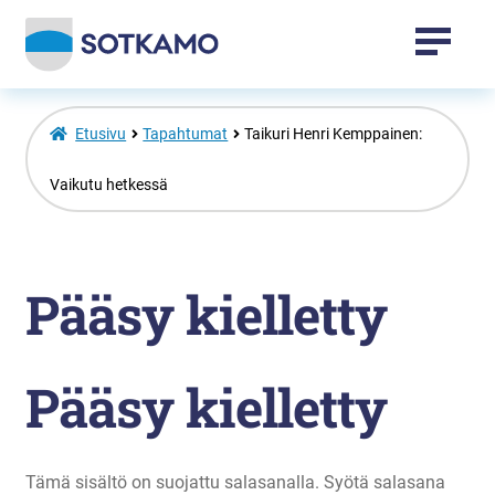
Tapahtumat
Etusivu
Tapahtumat
Taikuri Henri Kemppainen:
Sotkamo-tuotteet
Vaikutu hetkessä
Vuokatti-tuotteet
Pääsy kielletty
Laajenna
Venepaikat
alemman
tason
valikko
Pääsy kielletty
Toripaikat
Kansalaisopisto
Tämä sisältö on suojattu salasanalla. Syötä salasana