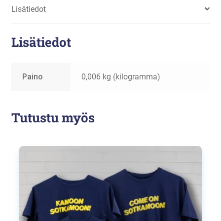
Lisätiedot
Lisätiedot
Paino
0,006 kg (kilogramma)
Tutustu myös
Tällä
tuotteella
on
useampi
muunnelma.
Voit