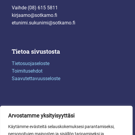
Vaihde (08) 615 5811
kirjaamo@sotkamo.fi
etunimi.sukunimi@sotkamo.fi
Tietoa sivustosta
Tietosuojaseloste
Toimitusehdot
Saavutettavuusseloste
Arvostamme yksityisyyttäsi
Käytämme evästeitä selauskokemuksesi parantamiseksi,
personoitujen mainosten ja sisällön tarjoamiseksi ja