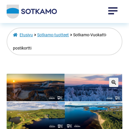
Tapahtumat
Etusivu
Sotkamo-tuotteet
Sotkamo-Vuokatti-
Sotkamo-tuotteet
postikortti
Vuokatti-tuotteet
Laajenna
Venepaikat
alemman
🔍
tason
valikko
Toripaikat
Kansalaisopisto