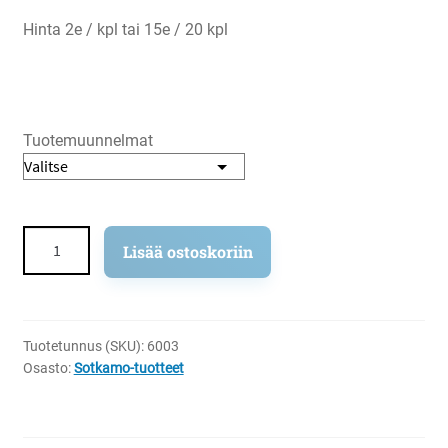
Hinta 2e / kpl tai 15e / 20 kpl
Tuotemuunnelmat
Sotkamo-
Lisää ostoskoriin
Vuokatti-
postikortti
määrä
Tuotetunnus (SKU):
6003
Osasto:
Sotkamo-tuotteet