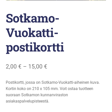
Liikunta
Sotkamo-
Arkistopalvelut
Vuokatti-
Laajenna
Vuokatti-Ruka urheiluakatemia
alemman
postikortti
tason
valikko
Hintaluokka:
2,00
€
–
15,00
€
2,00 €
Postikortti, jossa on Sotkamo-Vuokatti-aiheinen kuva.
–
Kortin koko on 210 x 105 mm. Voit ostaa tuotteen
15,00 €
suoraan Sotkamon kunnanviraston
asiakaspalvelupisteestä.