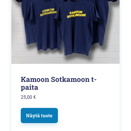
tehdä
valinnat
tuotteen
sivulla.
Kamoon Sotkamoon t-
paita
25,00
€
Näytä tuote