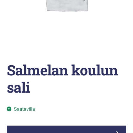
Liikunta
Arkistopalvelut
Laajenna
Vuokatti-Ruka urheiluakatemia
alemman
tason
valikko
Salmelan koulun
sali
Saatavilla