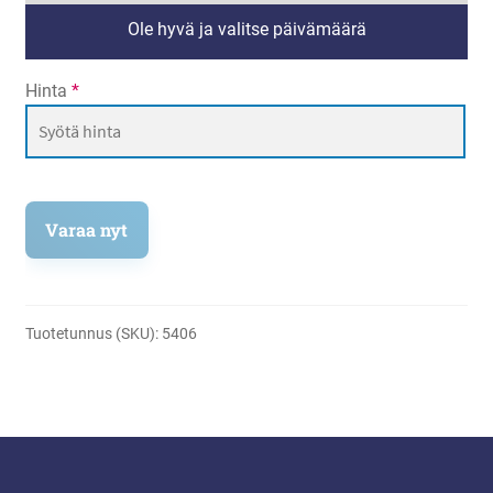
Ole hyvä ja valitse päivämäärä
Hinta
*
Varaa nyt
Tuotetunnus (SKU):
5406