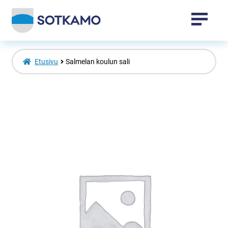
Tapahtumat
Etusivu
Salmelan koulun sali
Sotkamo-tuotteet
Vuokatti-tuotteet
Laajenna
Venepaikat
alemman
tason
valikko
Toripaikat
Kansalaisopisto