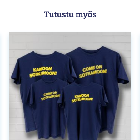
Tutustu myös
Tällä
tuotteella
on
useampi
muunnelma.
Voit
tehdä
valinnat
tuotteen
sivulla.