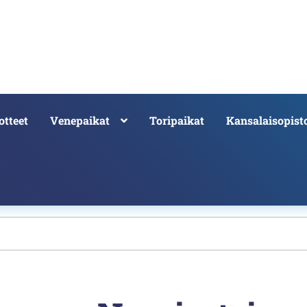
otteet
Venepaikat
Toripaikat
Kansalaisopist