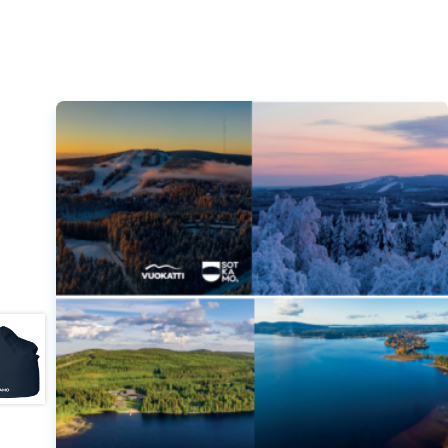
Tällä
tuotteella
on
useampi
muunnelma.
Voit
tehdä
valinnat
tuotteen
sivulla.