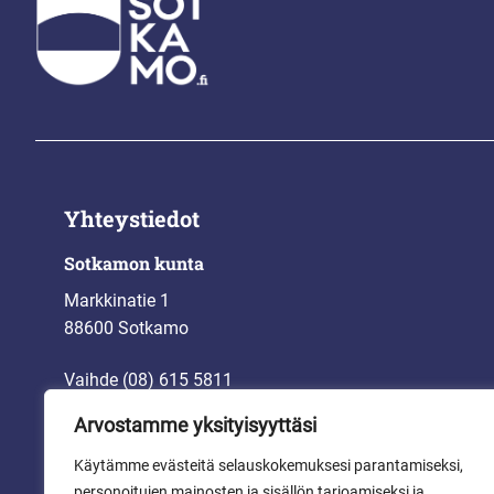
Yhteystiedot
Sotkamon kunta
Markkinatie 1
88600 Sotkamo
Vaihde (08) 615 5811
kirjaamo@sotkamo.fi
Arvostamme yksityisyyttäsi
etunimi.sukunimi@sotkamo.fi
Käytämme evästeitä selauskokemuksesi parantamiseksi,
personoitujen mainosten ja sisällön tarjoamiseksi ja