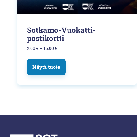
Sotkamo-Vuokatti-
postikortti
Hintaluokka:
2,00
€
–
15,00
€
2,00 €
–
Näytä tuote
15,00 €