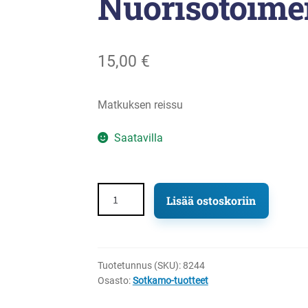
Nuorisotoime
15,00
€
Matkuksen reissu
Saatavilla
Nuorisotoimen
Lisää ostoskoriin
maksut
määrä
Tuotetunnus (SKU):
8244
Osasto:
Sotkamo-tuotteet