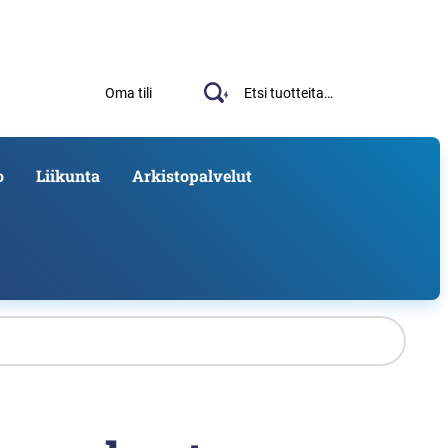
Haku
Etsi:
Oma tili
o
Liikunta
Arkistopalvelut