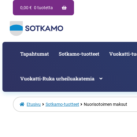
0,00
€
0 tuotetta
Tapahtumat
Sotkamo-tuotteet
Vuokatti-tu
Vuokatti-Ruka urheiluakatemia
Etusivu
Sotkamo-tuotteet
Nuorisotoimen maksut