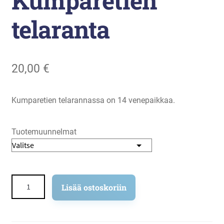
Kumparetien
telaranta
20,00
€
Kumparetien telarannassa on 14 venepaikkaa.
Tuotemuunnelmat
Kumparetien
Lisää ostoskoriin
telaranta
määrä