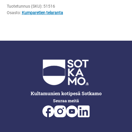
Tuotetunnus (SKU):
51516
Osasto:
Kumparetien telaranta
Kultamunien kotipesä Sotkamo
Seuraa meitä