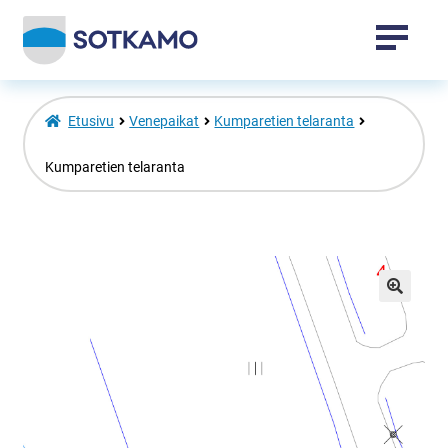
Tapahtumat
Etusivu
Venepaikat
Kumparetien telaranta
Sotkamo-tuotteet
Kumparetien telaranta
Vuokatti-tuotteet
Laajenna
Venepaikat
alemman
🔍
tason
valikko
Toripaikat
Kansalaisopisto