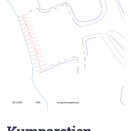
Liikunta
Arkistopalvelut
Laajenna
Vuokatti-Ruka urheiluakatemia
alemman
tason
valikko