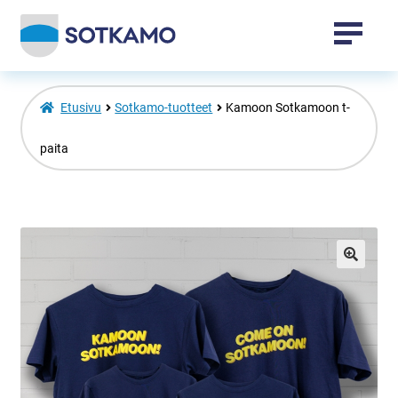
Tapahtumat
Etusivu
Sotkamo-tuotteet
Kamoon Sotkamoon t-
Sotkamo-tuotteet
paita
Vuokatti-tuotteet
Laajenna
Venepaikat
alemman
🔍
tason
valikko
Toripaikat
Kansalaisopisto