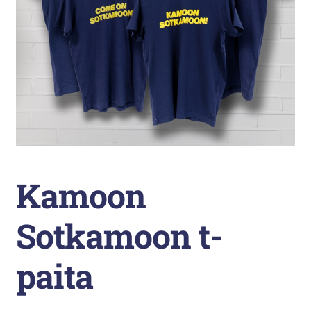
Liikunta
Arkistopalvelut
Laajenna
Vuokatti-Ruka urheiluakatemia
alemman
tason
valikko
Kamoon
Sotkamoon t-
paita