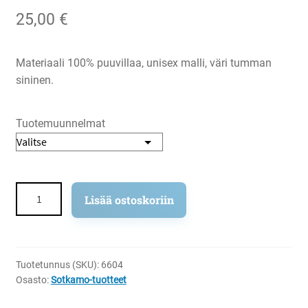
25,00
€
Materiaali 100% puuvillaa, unisex malli, väri tumman
sininen.
Tuotemuunnelmat
Kamoon
Lisää ostoskoriin
Sotkamoon
t-
paita
määrä
Tuotetunnus (SKU):
6604
Osasto:
Sotkamo-tuotteet