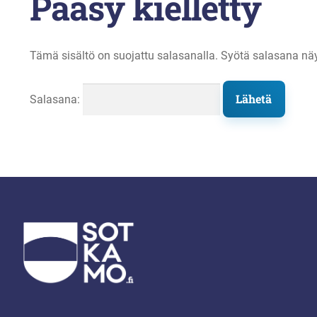
Pääsy kielletty
Tämä sisältö on suojattu salasanalla. Syötä salasana näy
Salasana: