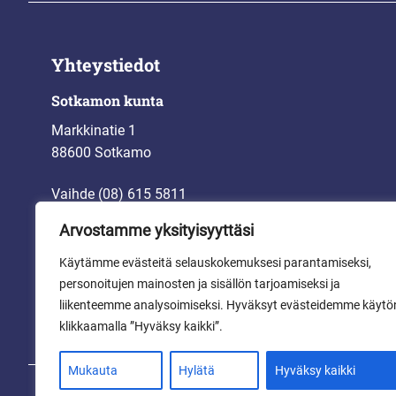
Yhteystiedot
Sotkamon kunta
Markkinatie 1
88600 Sotkamo
Vaihde (08) 615 5811
kirjaamo@sotkamo.fi
Arvostamme yksityisyyttäsi
etunimi.sukunimi@sotkamo.fi
Käytämme evästeitä selauskokemuksesi parantamiseksi,
personoitujen mainosten ja sisällön tarjoamiseksi ja
liikenteemme analysoimiseksi. Hyväksyt evästeidemme käytö
klikkaamalla ”Hyväksy kaikki”.
Mukauta
Hylätä
Hyväksy kaikki