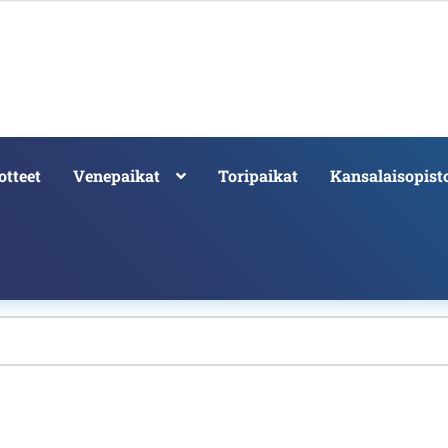
otteet
Venepaikat
Toripaikat
Kansalaisopist