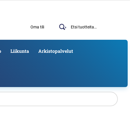
Haku
Etsi:
Oma tili
o
Liikunta
Arkistopalvelut