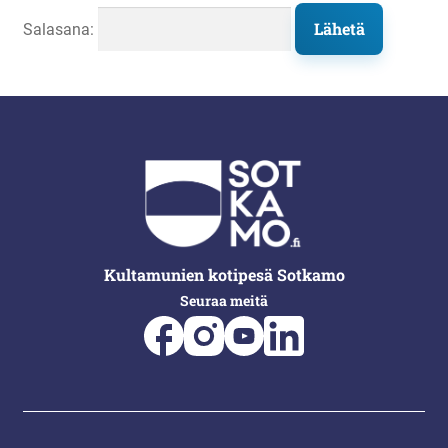
Liikunta
Salasana:
Arkistopalvelut
Laajenna
Vuokatti-Ruka urheiluakatemia
alemman
tason
valikko
Kultamunien kotipesä Sotkamo
Seuraa meitä