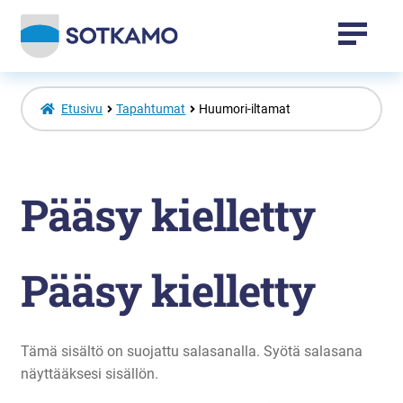
Tapahtumat
Etusivu
Tapahtumat
Huumori-iltamat
Sotkamo-tuotteet
Pääsy kielletty
Vuokatti-tuotteet
Laajenna
Venepaikat
Pääsy kielletty
alemman
tason
valikko
Toripaikat
Tämä sisältö on suojattu salasanalla. Syötä salasana
Kansalaisopisto
näyttääksesi sisällön.